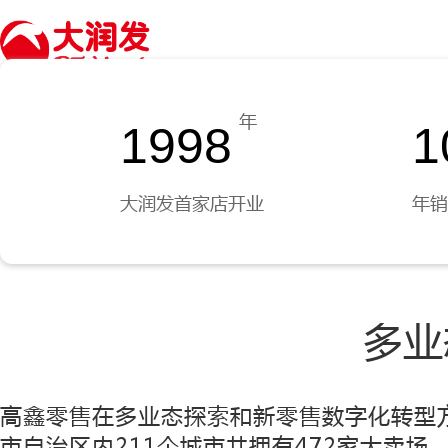
首页
关于大润发
我们的品牌
我们的
年
1998
1
大润发首家店开业
年销
多业
高鑫零售在多业态探索和新零售数字化转型方
市自治区内211个城市共拥有472家大卖场